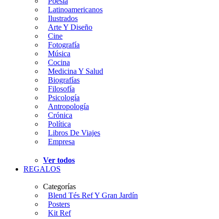
Poesía
Latinoamericanos
Ilustrados
Arte Y Diseño
Cine
Fotografía
Música
Cocina
Medicina Y Salud
Biografías
Filosofía
Psicología
Antropología
Crónica
Política
Libros De Viajes
Empresa
Ver todos
REGALOS
Categorías
Blend Tés Ref Y Gran Jardín
Posters
Kit Ref