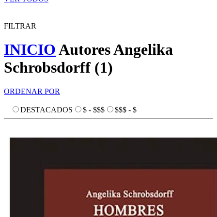
FILTRAR
INICIO
Autores
Angelika
Schrobsdorff
(
1
)
ORDENAR POR
DESTACADOS
$ - $$$
$$$ - $