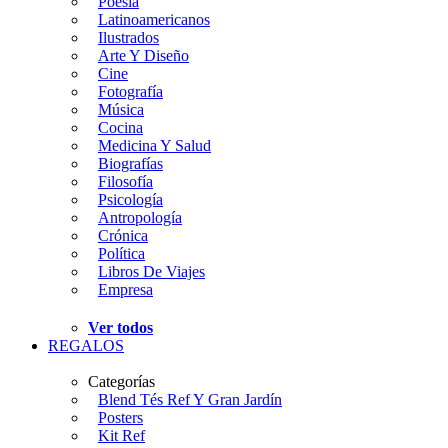
Poesía
Latinoamericanos
Ilustrados
Arte Y Diseño
Cine
Fotografía
Música
Cocina
Medicina Y Salud
Biografías
Filosofía
Psicología
Antropología
Crónica
Política
Libros De Viajes
Empresa
Ver todos
REGALOS
Categorías
Blend Tés Ref Y Gran Jardín
Posters
Kit Ref