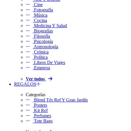
Cine
Fotografía
Música
Cocina
Medicina Y Salud
Biografías
Filosofía
Psicología
Antropología
Crónica
Política
Libros De Viajes
Empresa
Ver todos
REGALOS
Categorías
Blend Tés Ref Y Gran Jardín
Posters
Kit Ref
Perfumes
Tote Bags