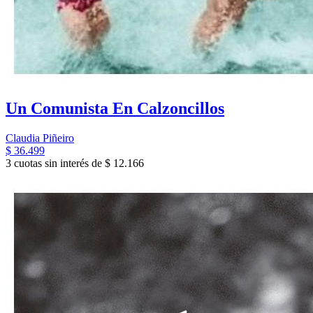
Un Comunista En Calzoncillos
Claudia Piñeiro
$ 36.499
3 cuotas sin interés de $ 12.166