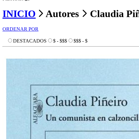
INICIO
Autores
Claudia Pi
ORDENAR POR
DESTACADOS
$ - $$$
$$$ - $