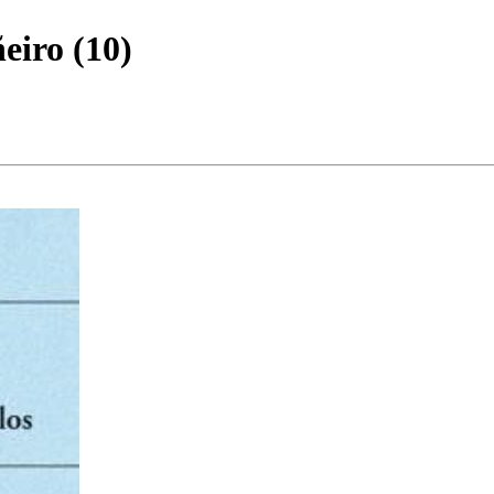
ñeiro
(
10
)