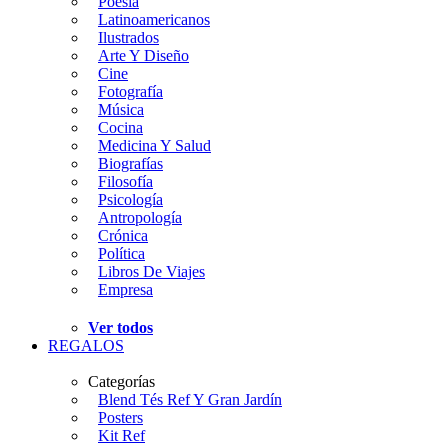
Poesía
Latinoamericanos
Ilustrados
Arte Y Diseño
Cine
Fotografía
Música
Cocina
Medicina Y Salud
Biografías
Filosofía
Psicología
Antropología
Crónica
Política
Libros De Viajes
Empresa
Ver todos
REGALOS
Categorías
Blend Tés Ref Y Gran Jardín
Posters
Kit Ref