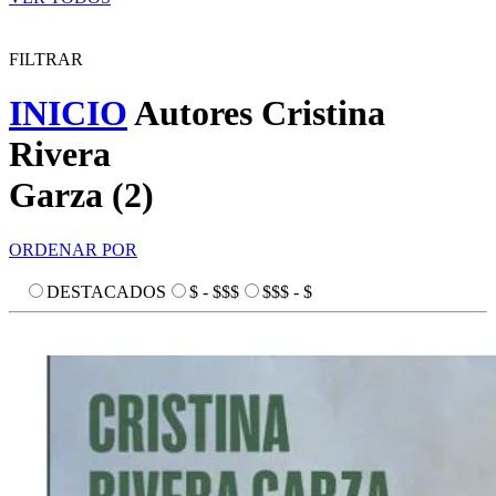
FILTRAR
INICIO
Autores
Cristina
Rivera
Garza
(
2
)
ORDENAR POR
DESTACADOS
$ - $$$
$$$ - $