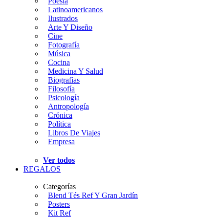
Poesía
Latinoamericanos
Ilustrados
Arte Y Diseño
Cine
Fotografía
Música
Cocina
Medicina Y Salud
Biografías
Filosofía
Psicología
Antropología
Crónica
Política
Libros De Viajes
Empresa
Ver todos
REGALOS
Categorías
Blend Tés Ref Y Gran Jardín
Posters
Kit Ref