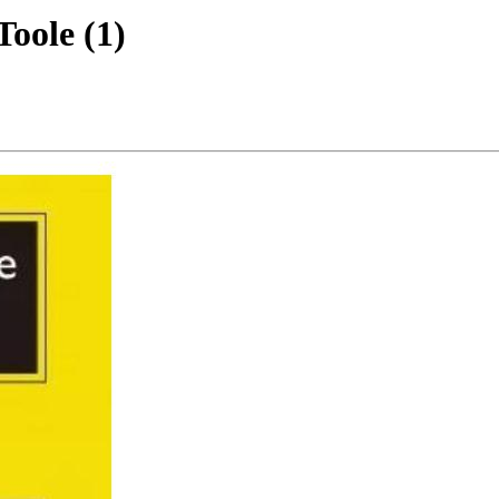
Toole
(
1
)