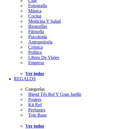
Cine
Fotografía
Música
Cocina
Medicina Y Salud
Biografías
Filosofía
Psicología
Antropología
Crónica
Política
Libros De Viajes
Empresa
Ver todos
REGALOS
Categorías
Blend Tés Ref Y Gran Jardín
Posters
Kit Ref
Perfumes
Tote Bags
Ver todos