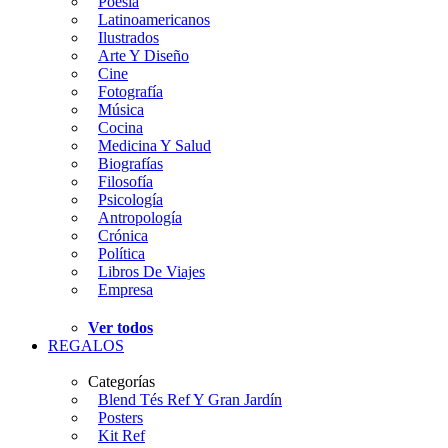
Poesía
Latinoamericanos
Ilustrados
Arte Y Diseño
Cine
Fotografía
Música
Cocina
Medicina Y Salud
Biografías
Filosofía
Psicología
Antropología
Crónica
Política
Libros De Viajes
Empresa
Ver todos
REGALOS
Categorías
Blend Tés Ref Y Gran Jardín
Posters
Kit Ref