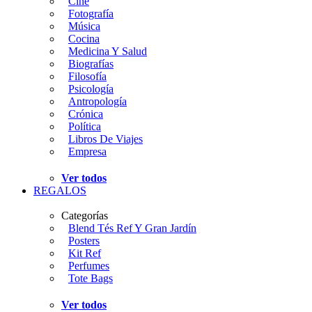
Cine
Fotografía
Música
Cocina
Medicina Y Salud
Biografías
Filosofía
Psicología
Antropología
Crónica
Política
Libros De Viajes
Empresa
Ver todos
REGALOS
Categorías
Blend Tés Ref Y Gran Jardín
Posters
Kit Ref
Perfumes
Tote Bags
Ver todos