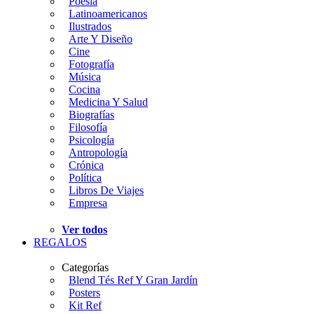
Poesía
Latinoamericanos
Ilustrados
Arte Y Diseño
Cine
Fotografía
Música
Cocina
Medicina Y Salud
Biografías
Filosofía
Psicología
Antropología
Crónica
Política
Libros De Viajes
Empresa
Ver todos
REGALOS
Categorías
Blend Tés Ref Y Gran Jardín
Posters
Kit Ref