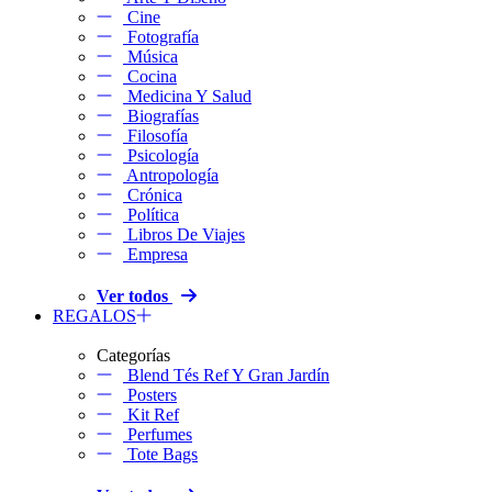
Cine
Fotografía
Música
Cocina
Medicina Y Salud
Biografías
Filosofía
Psicología
Antropología
Crónica
Política
Libros De Viajes
Empresa
Ver todos
REGALOS
Categorías
Blend Tés Ref Y Gran Jardín
Posters
Kit Ref
Perfumes
Tote Bags