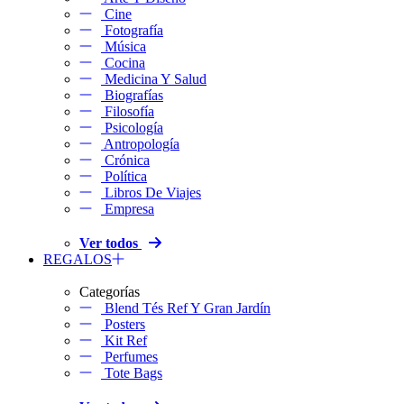
Cine
Fotografía
Música
Cocina
Medicina Y Salud
Biografías
Filosofía
Psicología
Antropología
Crónica
Política
Libros De Viajes
Empresa
Ver todos
REGALOS
Categorías
Blend Tés Ref Y Gran Jardín
Posters
Kit Ref
Perfumes
Tote Bags