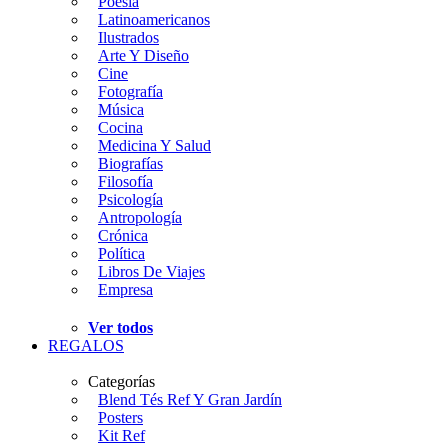
Poesía
Latinoamericanos
Ilustrados
Arte Y Diseño
Cine
Fotografía
Música
Cocina
Medicina Y Salud
Biografías
Filosofía
Psicología
Antropología
Crónica
Política
Libros De Viajes
Empresa
Ver todos
REGALOS
Categorías
Blend Tés Ref Y Gran Jardín
Posters
Kit Ref