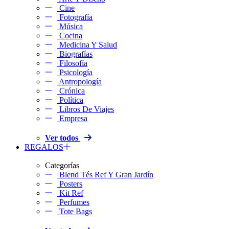
Cine
Fotografía
Música
Cocina
Medicina Y Salud
Biografías
Filosofía
Psicología
Antropología
Crónica
Política
Libros De Viajes
Empresa
Ver todos
REGALOS
Categorías
Blend Tés Ref Y Gran Jardín
Posters
Kit Ref
Perfumes
Tote Bags