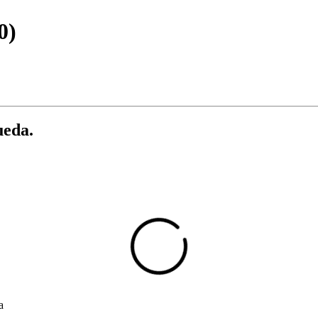
0)
ueda.
a