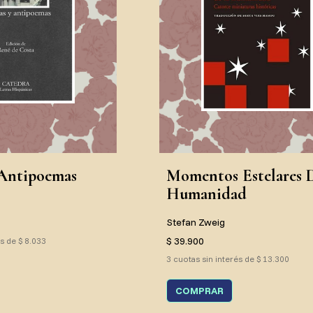
Antipoemas
Momentos Estelares 
Humanidad
Stefan Zweig
$ 39.900
és de $ 8.033
3 cuotas sin interés de $ 13.300
COMPRAR