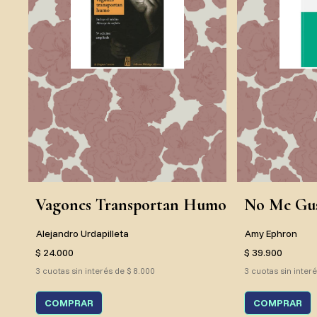
Vagones Transportan Humo
No Me Gus
Alejandro Urdapilleta
Amy Ephron
$ 24.000
$ 39.900
3 cuotas sin interés de $ 8.000
3 cuotas sin inter
COMPRAR
COMPRAR