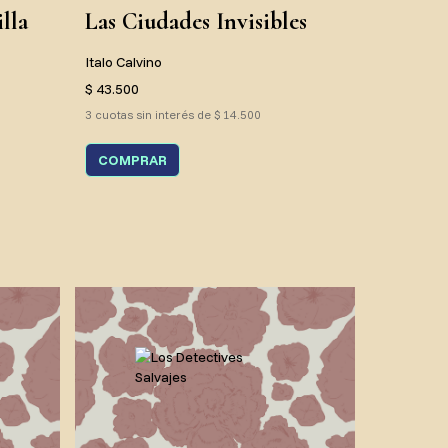
lla
Las Ciudades Invisibles
Italo Calvino
$ 43.500
3 cuotas sin interés de $ 14.500
COMPRAR