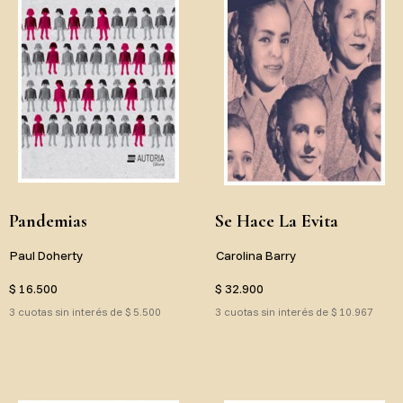
Pandemias
Se Hace La Evita
Paul Doherty
Carolina Barry
$ 16.500
$ 32.900
3 cuotas sin interés de $ 5.500
3 cuotas sin interés de $ 10.967