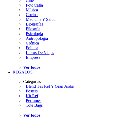
Cine
Fotografía
Música
Cocina
Medicina Y Salud
Biografías
Filosofía
Psicología
Antropología
Crónica
Política
Libros De Viajes
Empresa
Ver todos
REGALOS
Categorías
Blend Tés Ref Y Gran Jardín
Posters
Kit Ref
Perfumes
Tote Bags
Ver todos