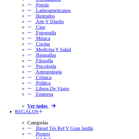
Poesía
Latinoamericanos
Ilustrados
Arte Y Diseño
Cine
Fotografía
Música
Cocina
Medicina Y Salud
Biografías
Filosofía
Psicología
Antropología
Crónica
Política
Libros De Viajes
Empresa
Ver todos
REGALOS
Categorías
Blend Tés Ref Y Gran Jardín
Posters