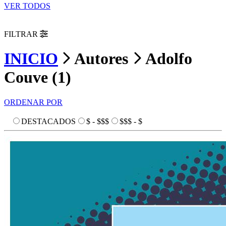
VER TODOS
FILTRAR
INICIO
Autores
Adolfo
Couve
(
1
)
ORDENAR POR
DESTACADOS
$ - $$$
$$$ - $