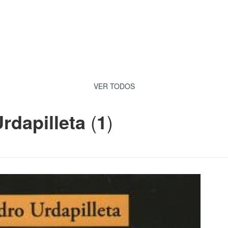
VER TODOS
rdapilleta
(
1
)