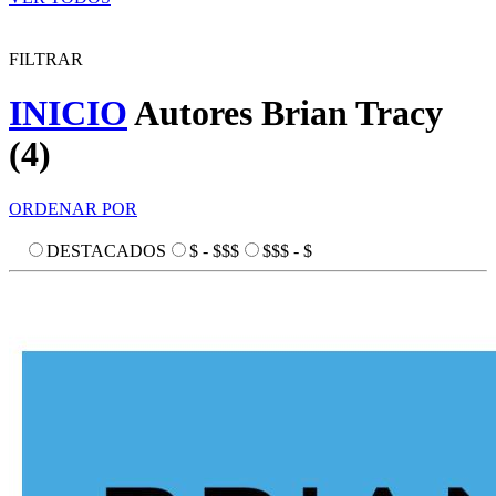
FILTRAR
INICIO
Autores
Brian Tracy
(
4
)
ORDENAR POR
DESTACADOS
$ - $$$
$$$ - $