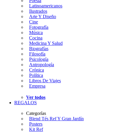
Poesía
Latinoamericanos
Ilustrados
Arte Y Diseño
Cine
Fotografía
Música
Cocina
Medicina Y Salud
Biografías
Filosofía
Psicología
Antropología
Crónica
Política
Libros De Viajes
Empresa
Ver todos
REGALOS
Categorías
Blend Tés Ref Y Gran Jardín
Posters
Kit Ref