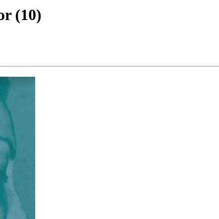
or
(
10
)