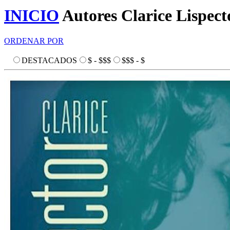
INICIO
Autores
Clarice Lispect
ORDENAR POR
DESTACADOS
$ - $$$
$$$ - $