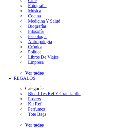
Cine
Fotografía
Música
Cocina
Medicina Y Salud
Biografías
Filosofía
Psicología
Antropología
Crónica
Política
Libros De Viajes
Empresa
Ver todos
REGALOS
Categorías
Blend Tés Ref Y Gran Jardín
Posters
Kit Ref
Perfumes
Tote Bags
Ver todos