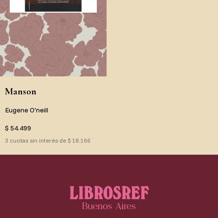
Manson
Eugene O'neill
$ 54.499
3 cuotas sin interés de $ 18.166