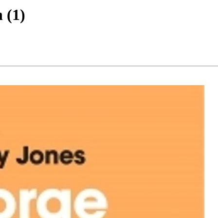
n
(
1
)