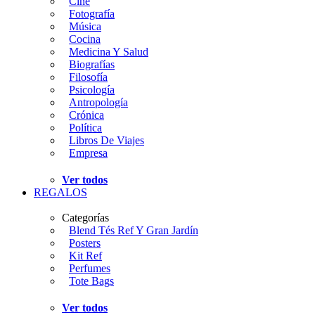
Cine
Fotografía
Música
Cocina
Medicina Y Salud
Biografías
Filosofía
Psicología
Antropología
Crónica
Política
Libros De Viajes
Empresa
Ver todos
REGALOS
Categorías
Blend Tés Ref Y Gran Jardín
Posters
Kit Ref
Perfumes
Tote Bags
Ver todos