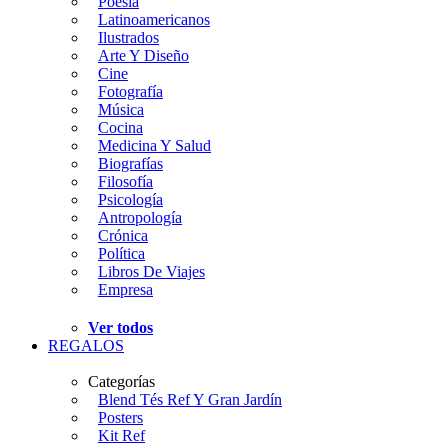
Poesía
Latinoamericanos
Ilustrados
Arte Y Diseño
Cine
Fotografía
Música
Cocina
Medicina Y Salud
Biografías
Filosofía
Psicología
Antropología
Crónica
Política
Libros De Viajes
Empresa
Ver todos
REGALOS
Categorías
Blend Tés Ref Y Gran Jardín
Posters
Kit Ref