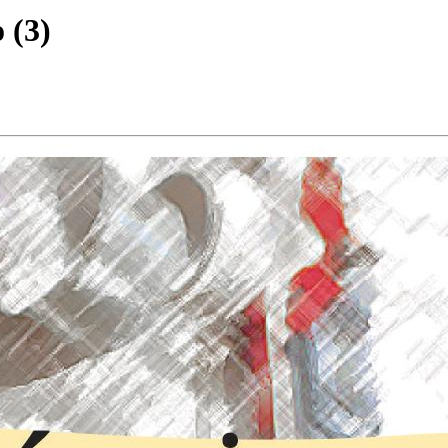
o
(
3
)