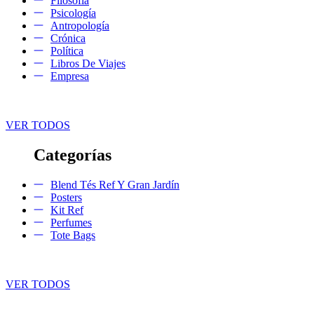
Filosofía
Psicología
Antropología
Crónica
Política
Libros De Viajes
Empresa
VER TODOS
Categorías
Blend Tés Ref Y Gran Jardín
Posters
Kit Ref
Perfumes
Tote Bags
VER TODOS