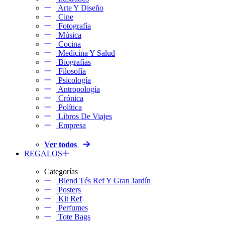
Arte Y Diseño
Cine
Fotografía
Música
Cocina
Medicina Y Salud
Biografías
Filosofía
Psicología
Antropología
Crónica
Política
Libros De Viajes
Empresa
Ver todos
REGALOS
Categorías
Blend Tés Ref Y Gran Jardín
Posters
Kit Ref
Perfumes
Tote Bags