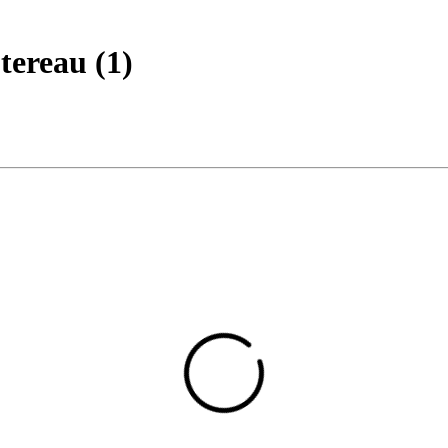
tereau
(
1
)