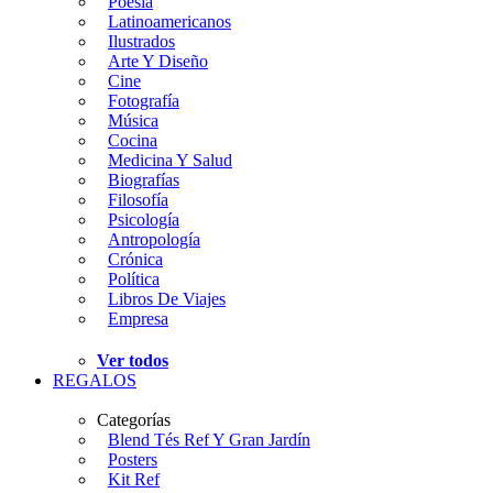
Poesía
Latinoamericanos
Ilustrados
Arte Y Diseño
Cine
Fotografía
Música
Cocina
Medicina Y Salud
Biografías
Filosofía
Psicología
Antropología
Crónica
Política
Libros De Viajes
Empresa
Ver todos
REGALOS
Categorías
Blend Tés Ref Y Gran Jardín
Posters
Kit Ref