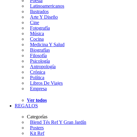
Poesía
Latinoamericanos
Ilustrados
Arte Y Diseño
Cine
Fotografía
Música
Cocina
Medicina Y Salud
Biografías
Filosofía
Psicología
Antropología
Crónica
Política
Libros De Viajes
Empresa
Ver todos
REGALOS
Categorías
Blend Tés Ref Y Gran Jardín
Posters
Kit Ref