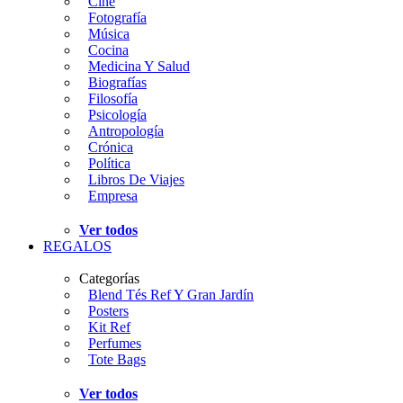
Cine
Fotografía
Música
Cocina
Medicina Y Salud
Biografías
Filosofía
Psicología
Antropología
Crónica
Política
Libros De Viajes
Empresa
Ver todos
REGALOS
Categorías
Blend Tés Ref Y Gran Jardín
Posters
Kit Ref
Perfumes
Tote Bags
Ver todos