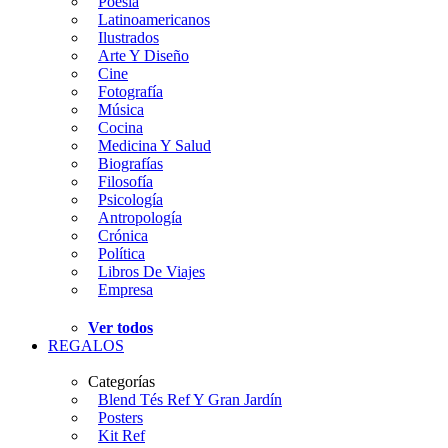
Poesía
Latinoamericanos
Ilustrados
Arte Y Diseño
Cine
Fotografía
Música
Cocina
Medicina Y Salud
Biografías
Filosofía
Psicología
Antropología
Crónica
Política
Libros De Viajes
Empresa
Ver todos
REGALOS
Categorías
Blend Tés Ref Y Gran Jardín
Posters
Kit Ref