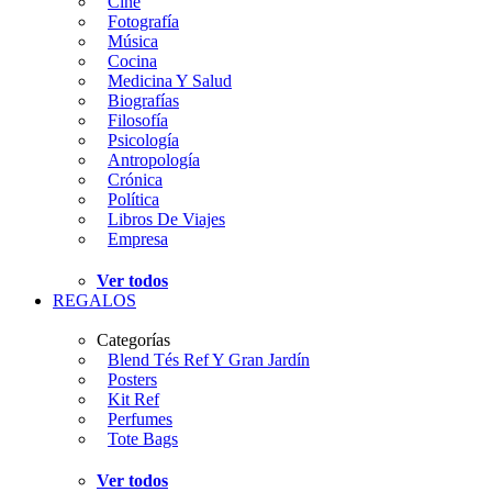
Cine
Fotografía
Música
Cocina
Medicina Y Salud
Biografías
Filosofía
Psicología
Antropología
Crónica
Política
Libros De Viajes
Empresa
Ver todos
REGALOS
Categorías
Blend Tés Ref Y Gran Jardín
Posters
Kit Ref
Perfumes
Tote Bags
Ver todos