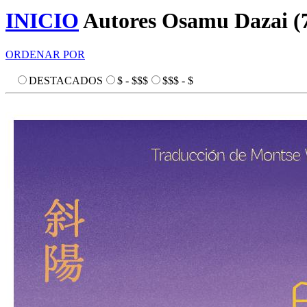
INICIO
Autores
Osamu Dazai
(
ORDENAR POR
DESTACADOS
$ - $$$
$$$ - $