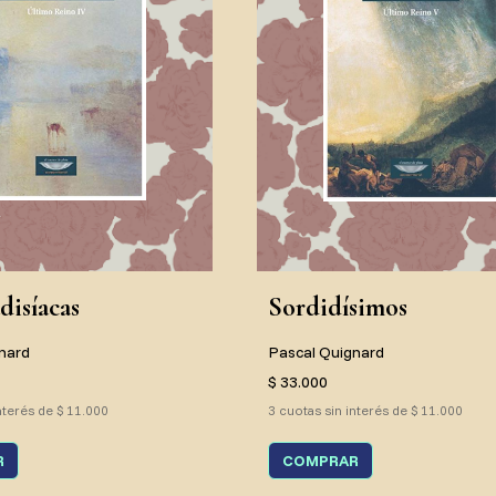
disíacas
Sordidísimos
nard
Pascal Quignard
$ 33.000
nterés de $ 11.000
3 cuotas sin interés de $ 11.000
R
COMPRAR