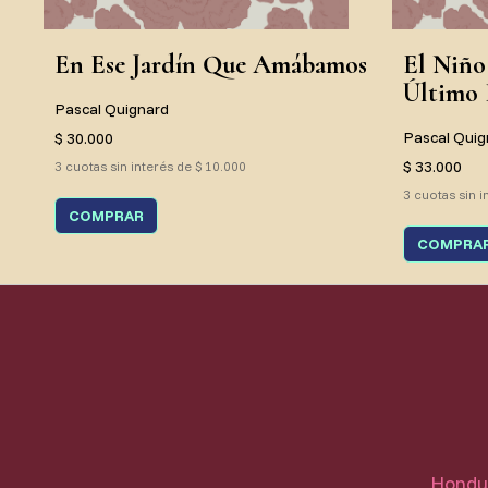
En Ese Jardín Que Amábamos
El Niño
Último 
Pascal Quignard
Pascal Quig
$ 30.000
$ 33.000
3 cuotas sin interés de $ 10.000
3 cuotas sin i
COMPRAR
COMPRA
Hondur