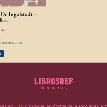
 De Ingolstadt -
Re...
nard
nterés de $ 11.000
R
as 4191, (1180) Ciudad Autónoma de Buenos Aires, Ar