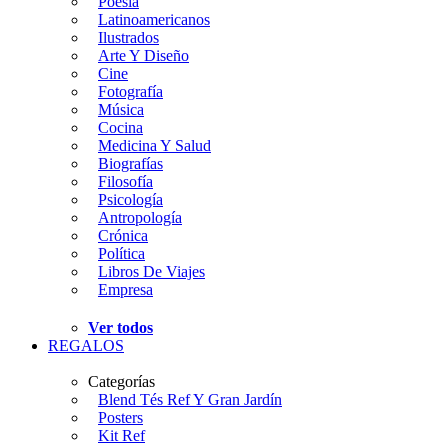
Poesía
Latinoamericanos
Ilustrados
Arte Y Diseño
Cine
Fotografía
Música
Cocina
Medicina Y Salud
Biografías
Filosofía
Psicología
Antropología
Crónica
Política
Libros De Viajes
Empresa
Ver todos
REGALOS
Categorías
Blend Tés Ref Y Gran Jardín
Posters
Kit Ref