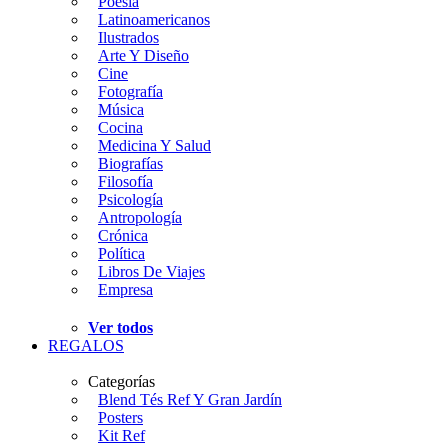
Poesía
Latinoamericanos
Ilustrados
Arte Y Diseño
Cine
Fotografía
Música
Cocina
Medicina Y Salud
Biografías
Filosofía
Psicología
Antropología
Crónica
Política
Libros De Viajes
Empresa
Ver todos
REGALOS
Categorías
Blend Tés Ref Y Gran Jardín
Posters
Kit Ref