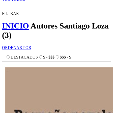
FILTRAR
INICIO
Autores
Santiago Loza
(
3
)
ORDENAR POR
DESTACADOS
$ - $$$
$$$ - $