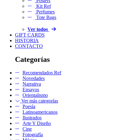
Posters
Kit Ref
Perfumes
Tote Bags
Ver todos
GIFT CARDS
HISTORIA
CONTACTO
Categorías
Recomendados Ref
Novedades
Narrativa
Ensayos
Orientalismo
Ver más categorías
Poesía
Latinoamericanos
Ilustrados
Arte Y Diseño
Cine
Fotografía