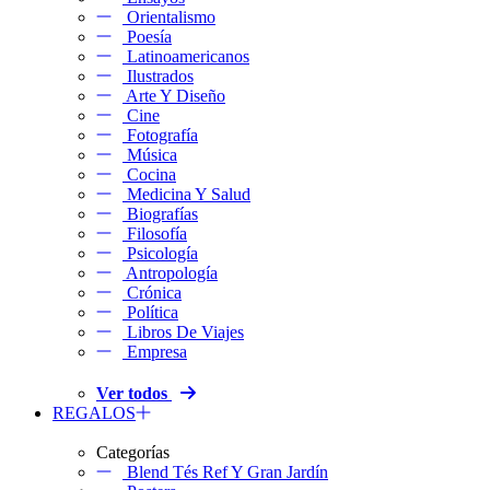
Orientalismo
Poesía
Latinoamericanos
Ilustrados
Arte Y Diseño
Cine
Fotografía
Música
Cocina
Medicina Y Salud
Biografías
Filosofía
Psicología
Antropología
Crónica
Política
Libros De Viajes
Empresa
Ver todos
REGALOS
Categorías
Blend Tés Ref Y Gran Jardín