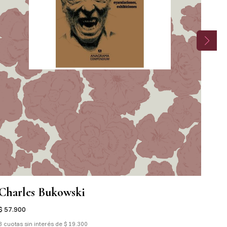
Charles Bukowski
Be
$ 57.900
$ 4
3 cuotas sin interés de $ 19.300
3 cu