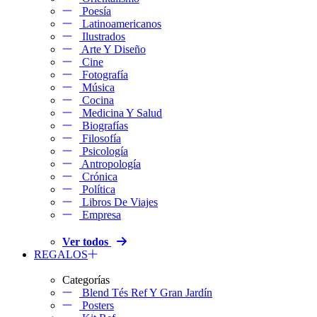
Poesía
Latinoamericanos
Ilustrados
Arte Y Diseño
Cine
Fotografía
Música
Cocina
Medicina Y Salud
Biografías
Filosofía
Psicología
Antropología
Crónica
Política
Libros De Viajes
Empresa
Ver todos
REGALOS
Categorías
Blend Tés Ref Y Gran Jardín
Posters