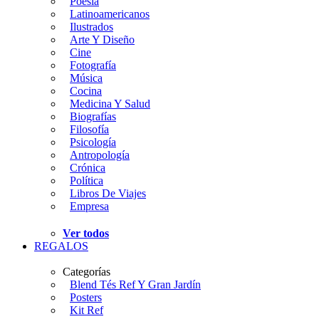
Poesía
Latinoamericanos
Ilustrados
Arte Y Diseño
Cine
Fotografía
Música
Cocina
Medicina Y Salud
Biografías
Filosofía
Psicología
Antropología
Crónica
Política
Libros De Viajes
Empresa
Ver todos
REGALOS
Categorías
Blend Tés Ref Y Gran Jardín
Posters
Kit Ref