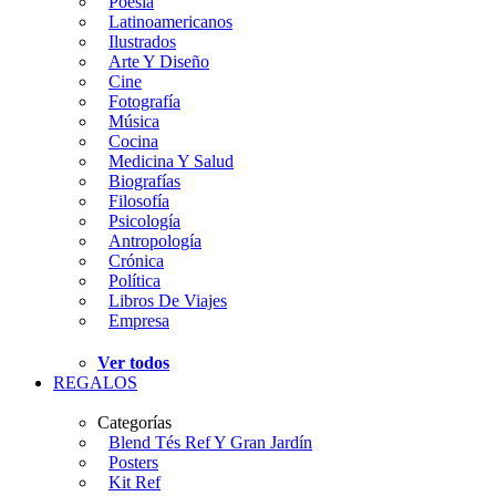
Poesía
Latinoamericanos
Ilustrados
Arte Y Diseño
Cine
Fotografía
Música
Cocina
Medicina Y Salud
Biografías
Filosofía
Psicología
Antropología
Crónica
Política
Libros De Viajes
Empresa
Ver todos
REGALOS
Categorías
Blend Tés Ref Y Gran Jardín
Posters
Kit Ref