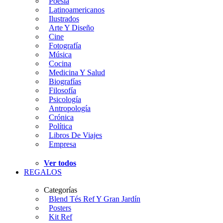
Poesía
Latinoamericanos
Ilustrados
Arte Y Diseño
Cine
Fotografía
Música
Cocina
Medicina Y Salud
Biografías
Filosofía
Psicología
Antropología
Crónica
Política
Libros De Viajes
Empresa
Ver todos
REGALOS
Categorías
Blend Tés Ref Y Gran Jardín
Posters
Kit Ref