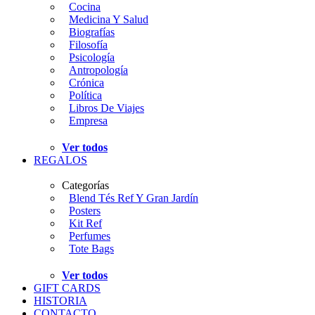
Cocina
Medicina Y Salud
Biografías
Filosofía
Psicología
Antropología
Crónica
Política
Libros De Viajes
Empresa
Ver todos
REGALOS
Categorías
Blend Tés Ref Y Gran Jardín
Posters
Kit Ref
Perfumes
Tote Bags
Ver todos
GIFT CARDS
HISTORIA
CONTACTO