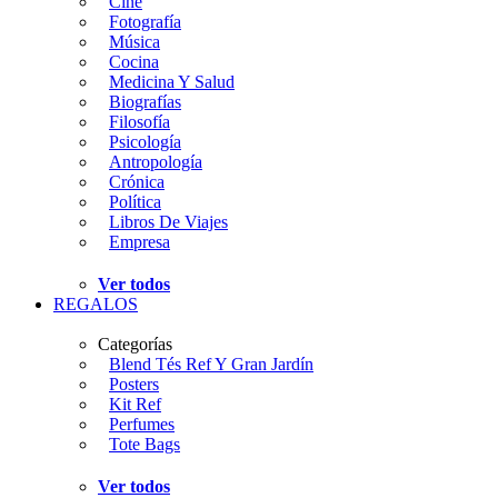
Cine
Fotografía
Música
Cocina
Medicina Y Salud
Biografías
Filosofía
Psicología
Antropología
Crónica
Política
Libros De Viajes
Empresa
Ver todos
REGALOS
Categorías
Blend Tés Ref Y Gran Jardín
Posters
Kit Ref
Perfumes
Tote Bags
Ver todos