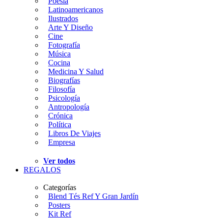
Poesía
Latinoamericanos
Ilustrados
Arte Y Diseño
Cine
Fotografía
Música
Cocina
Medicina Y Salud
Biografías
Filosofía
Psicología
Antropología
Crónica
Política
Libros De Viajes
Empresa
Ver todos
REGALOS
Categorías
Blend Tés Ref Y Gran Jardín
Posters
Kit Ref