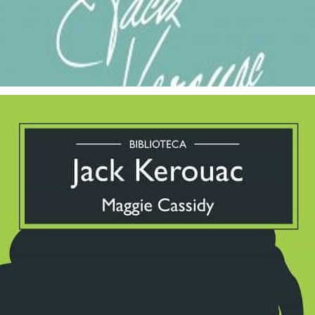
La Filosofía De La Generación Beat
$ 35.000
3 cuotas sin interés de $ 11.667
Maggie Cassidy
$ 28.900