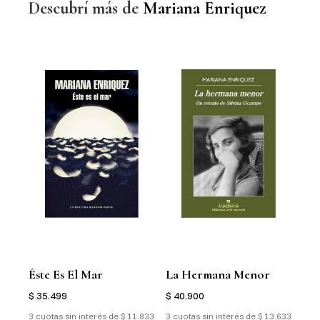
Descubrí más de
Mariana Enriquez
Éste Es El Mar
La Hermana Menor
Alg
Tu
$ 35.499
$ 40.900
$ 3
3 cuotas sin interés de $ 11.833
3 cuotas sin interés de $ 13.633