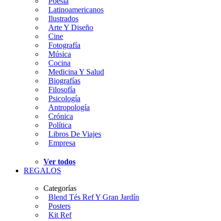
Poesía
Latinoamericanos
Ilustrados
Arte Y Diseño
Cine
Fotografía
Música
Cocina
Medicina Y Salud
Biografías
Filosofía
Psicología
Antropología
Crónica
Política
Libros De Viajes
Empresa
Ver todos
REGALOS
Categorías
Blend Tés Ref Y Gran Jardín
Posters
Kit Ref