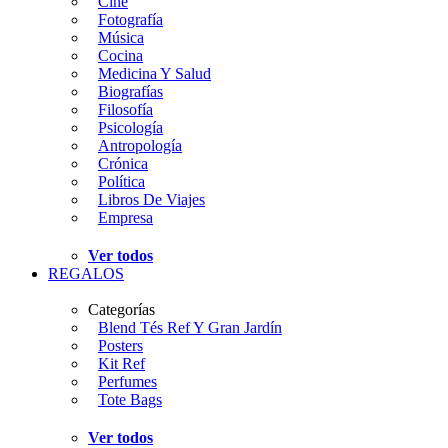
Cine
Fotografía
Música
Cocina
Medicina Y Salud
Biografías
Filosofía
Psicología
Antropología
Crónica
Política
Libros De Viajes
Empresa
Ver todos
REGALOS
Categorías
Blend Tés Ref Y Gran Jardín
Posters
Kit Ref
Perfumes
Tote Bags
Ver todos