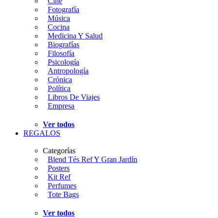
Cine
Fotografía
Música
Cocina
Medicina Y Salud
Biografías
Filosofía
Psicología
Antropología
Crónica
Política
Libros De Viajes
Empresa
Ver todos
REGALOS
Categorías
Blend Tés Ref Y Gran Jardín
Posters
Kit Ref
Perfumes
Tote Bags
Ver todos