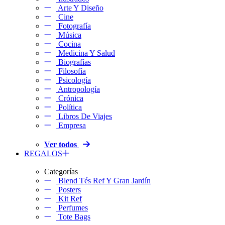
Arte Y Diseño
Cine
Fotografía
Música
Cocina
Medicina Y Salud
Biografías
Filosofía
Psicología
Antropología
Crónica
Política
Libros De Viajes
Empresa
Ver todos
REGALOS
Categorías
Blend Tés Ref Y Gran Jardín
Posters
Kit Ref
Perfumes
Tote Bags