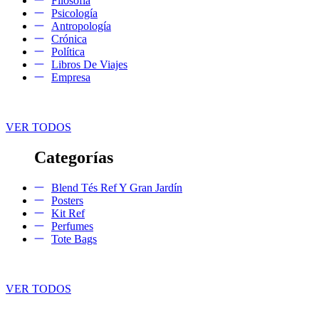
Filosofía
Psicología
Antropología
Crónica
Política
Libros De Viajes
Empresa
VER TODOS
Categorías
Blend Tés Ref Y Gran Jardín
Posters
Kit Ref
Perfumes
Tote Bags
VER TODOS