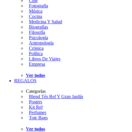
Cine
Fotografía
Música
Cocina
Medicina Y Salud
Biografías
Filosofía
Psicología
Antropología
Crónica
Política
Libros De Viajes
Empresa
Ver todos
REGALOS
Categorías
Blend Tés Ref Y Gran Jardín
Posters
Kit Ref
Perfumes
Tote Bags
Ver todos