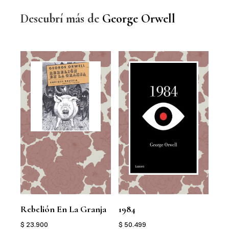
Descubrí más de
George Orwell
Rebelión En La Granja
1984
198
$ 23.900
$ 50.499
$ 3